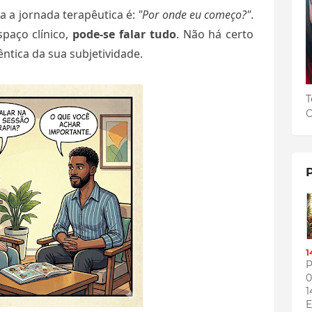
 a jornada terapêutica é:
"Por onde eu começo?"
.
paço clínico,
pode-se falar tudo
. Não há certo
ntica da sua subjetividade.
T
C
1
P
0
1
E