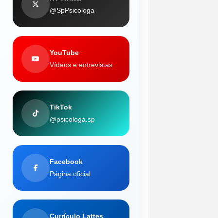
@SpPsicologa
YouTube
Vídeos e entrevistas
TikTok
@psicologa.sp
Facebook
Página oficial
Currículo Lattes