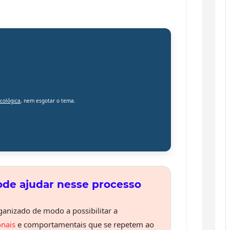
icológica
, nem esgotar o tema.
de ajudar nesse processo
rganizado de modo a possibilitar a
nais
e comportamentais que se repetem ao