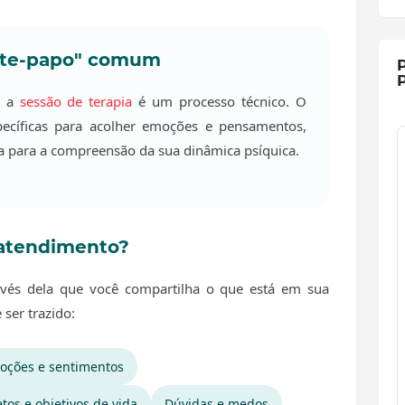
bate-papo" comum
P
P
, a
sessão de terapia
é um processo técnico. O
específicas para acolher emoções e pensamentos,
a para a compreensão da sua dinâmica psíquica.
 atendimento?
ravés dela que você compartilha o que está em sua
ser trazido:
oções e sentimentos
etos e objetivos de vida
Dúvidas e medos