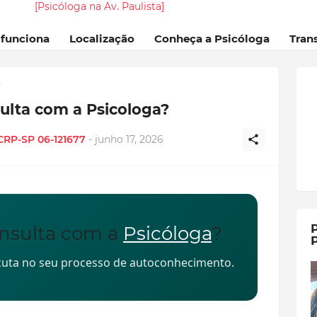
[Psicóloga na Av. Paulista]
 funciona
Localização
Conheça a Psicóloga
Tran
P
ulta com a Psicologa?
 CRP-SP 06-121677
-
junho 17, 2026
P
onsulta com a
Psicóloga
?
P
scuta no seu processo de autoconhecimento.