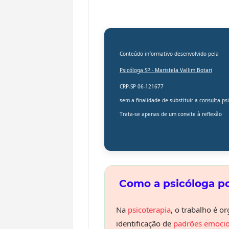
Conteúdo informativo desenvolvido pela
Psicóloga SP -
Maristela Vallim Botari
CRP-SP 06-121677
sem a finalidade de substituir a
consulta ps
Trata-se apenas de um convite à reflexão
Como a psicóloga po
Na
psicoterapia
, o trabalho é o
identificação de
padrões emocio