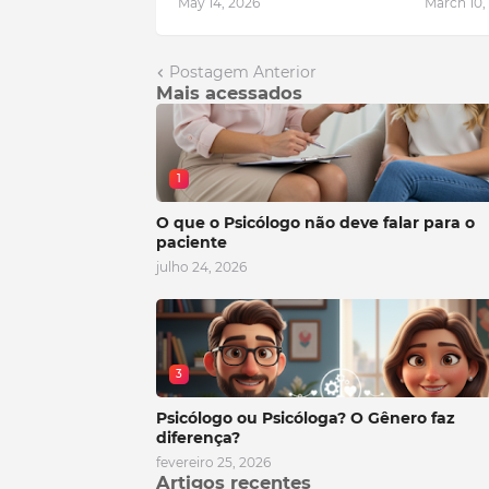
May 14, 2026
March 10,
Postagem Anterior
Mais acessados
1
O que o Psicólogo não deve falar para o
paciente
julho 24, 2026
3
Psicólogo ou Psicóloga? O Gênero faz
diferença?
fevereiro 25, 2026
Artigos recentes