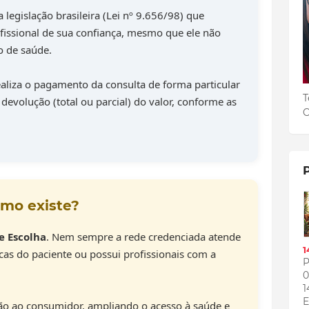
 legislação brasileira (Lei nº 9.656/98) que
fissional de sua confiança, mesmo que ele não
o de saúde.
aliza o pagamento da consulta de forma particular
T
 devolução (total ou parcial) do valor, conforme as
C
smo existe?
e Escolha
. Nem sempre a rede credenciada atende
1
cas do paciente ou possui profissionais com a
P
0
1
E
o ao consumidor, ampliando o acesso à saúde e