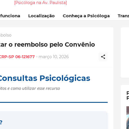
[Psicóloga na Av. Paulista]
 funciona
Localização
Conheça a Psicóloga
Tran
mbolso
tar o reembolso pelo Convênio
 CRP-SP 06-121677
-
março 10, 2026
onsultas Psicológicas
tos e como utilizar esse recurso
P
P
?