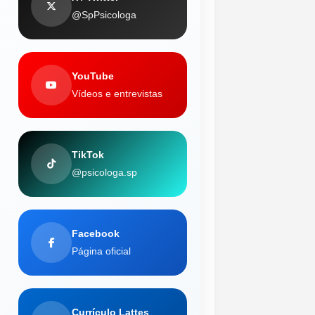
@SpPsicologa
YouTube
Vídeos e entrevistas
TikTok
@psicologa.sp
Facebook
Página oficial
Currículo Lattes