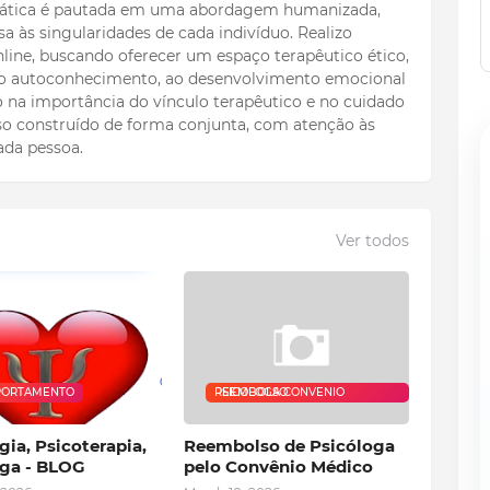
 prática é pautada em uma abordagem humanizada,
a às singularidades de cada indivíduo. Realizo
line, buscando oferecer um espaço terapêutico ético,
 ao autoconhecimento, ao desenvolvimento emocional
to na importância do vínculo terapêutico e no cuidado
o construído de forma conjunta, com atenção às
ada pessoa.
Ver todos
ORTAMENTO
PSICOLOGA CONVENIO REEMBOLSO
gia, Psicoterapia,
Reembolso de Psicóloga
oga - BLOG
pelo Convênio Médico