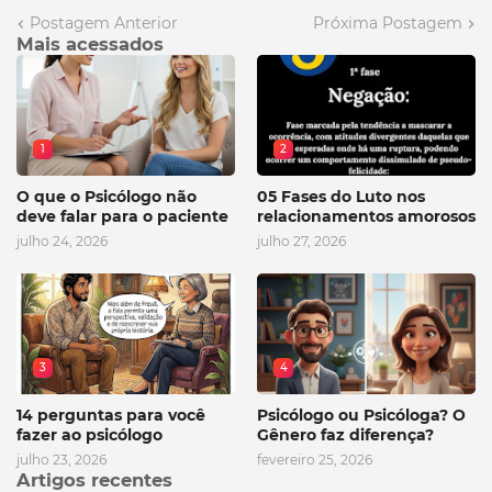
Postagem Anterior
Próxima Postagem
Mais acessados
1
2
O que o Psicólogo não
05 Fases do Luto nos
deve falar para o paciente
relacionamentos amorosos
julho 24, 2026
julho 27, 2026
3
4
14 perguntas para você
Psicólogo ou Psicóloga? O
fazer ao psicólogo
Gênero faz diferença?
julho 23, 2026
fevereiro 25, 2026
Artigos recentes