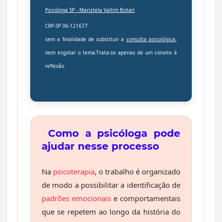
Psicóloga SP -
Maristela Vallim Botari
CRP-SP 06-121677
sem a finalidade de substituir a
consulta psicológica
,
nem esgotar o tema.Trata-se apenas de um convite à
reflexão
Como a psicóloga pode
ajudar nesse processo
Na
psicoterapia
, o trabalho é organizado
de modo a possibilitar a identificação de
padrões emocionais
e comportamentais
que se repetem ao longo da história do