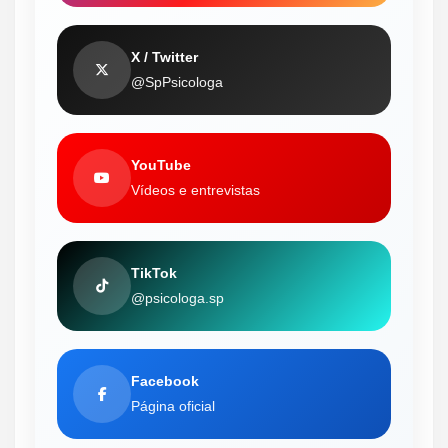
X / Twitter
@SpPsicologa
YouTube
Vídeos e entrevistas
TikTok
@psicologa.sp
Facebook
Página oficial