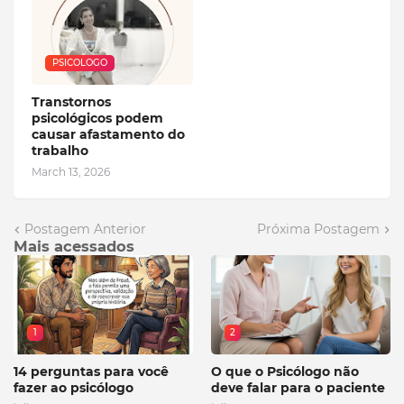
PSICOLOGO
Transtornos
psicológicos podem
causar afastamento do
trabalho
March 13, 2026
Postagem Anterior
Próxima Postagem
Mais acessados
1
2
14 perguntas para você
O que o Psicólogo não
fazer ao psicólogo
deve falar para o paciente