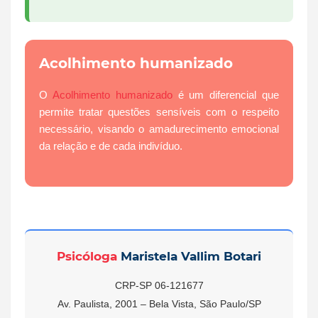
Acolhimento humanizado
O
Acolhimento humanizado
é um diferencial que
permite tratar questões sensíveis com o respeito
necessário, visando o amadurecimento emocional
da relação e de cada indivíduo.
Psicóloga
Maristela Vallim Botari
CRP-SP 06-121677
Av. Paulista, 2001 – Bela Vista, São Paulo/SP