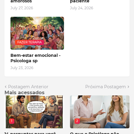
amorosos
paciente
July 27, 2026
July 24, 2026
FAZER TERAPIA
Bem-estar emocional -
Psicologa sp
July 23, 2026
Postagem Anterior
Próxima Postagem
Mais acessados
1
2
14 perguntas para você
O que o Psicólogo não