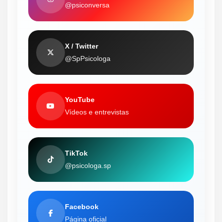
@psiconversa
X / Twitter
@SpPsicologa
YouTube
Vídeos e entrevistas
TikTok
@psicologa.sp
Facebook
Página oficial