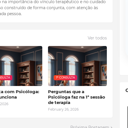
to na importância do vínculo terapêutico e no cuidado
o construído de forma conjunta, com atenção às
ada pessoa.
Ver todos
NSULTA
1ª CONSULTA
ta com Psicóloga:
Perguntas que a
unciona
Psicóloga faz na 1ª sessão
de terapia
 2026
February 26, 2026
Próxima Postagem