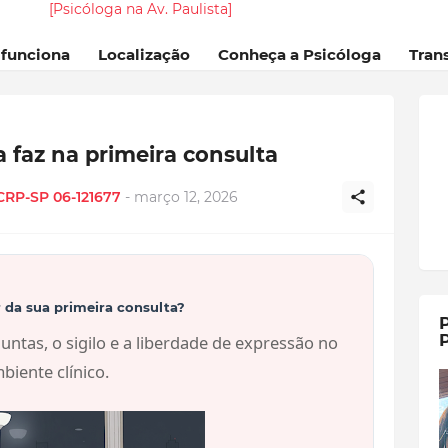
[Psicóloga na Av. Paulista]
 funciona
Localização
Conheça a Psicóloga
Tran
 faz na primeira consulta
 CRP-SP 06-121677
-
março 12, 2026
 da sua primeira consulta?
P
P
ntas, o sigilo e a liberdade de expressão no
biente clínico.