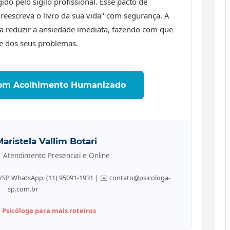
do pelo sigilo profissional. Esse pacto de
reescreva o livro da sua vida" com segurança. A
a reduzir a ansiedade imediata, fazendo com que
te dos seus problemas.
com Acolhimento Humanizado
aristela Vallim Botari
 Atendimento Presencial e Online
ulo/SP WhatsApp: (11) 95091-1931 | ✉️ contato@psicologa-
sp.com.br
a Psicóloga para mais roteiros