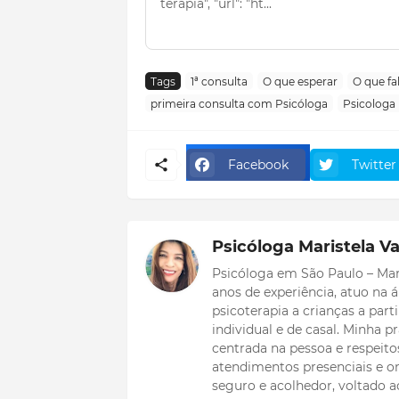
terapia", "url": "ht...
Tags
1ª consulta
O que esperar
O que fa
primeira consulta com Psicóloga
Psicologa 
Facebook
Twitter
Psicóloga Maristela Va
Psicóloga em São Paulo – Mar
anos de experiência, atuo na
psicoterapia a crianças a part
individual e de casal. Minha
centrada na pessoa e respeitos
atendimentos presenciais e on
seguro e acolhedor, voltado