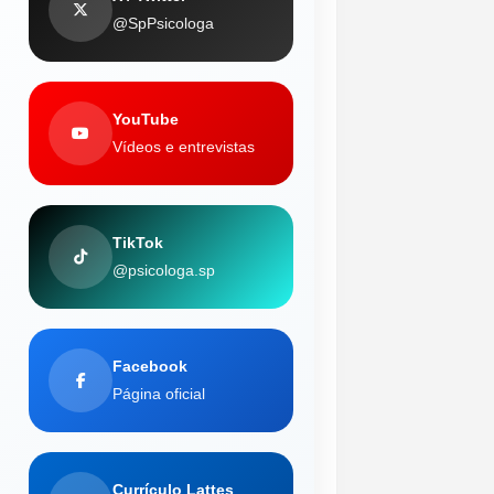
@SpPsicologa
YouTube
Vídeos e entrevistas
TikTok
@psicologa.sp
Facebook
Página oficial
Currículo Lattes