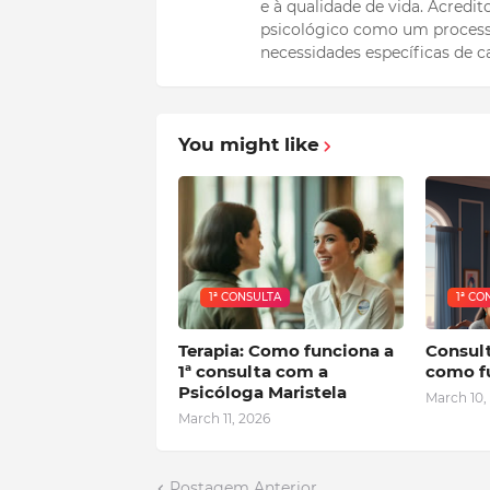
e à qualidade de vida. Acredi
psicológico como um process
necessidades específicas de c
You might like
1ª CONSULTA
1ª CO
Terapia: Como funciona a
Consul
1ª consulta com a
como f
Psicóloga Maristela
March 10,
March 11, 2026
Postagem Anterior