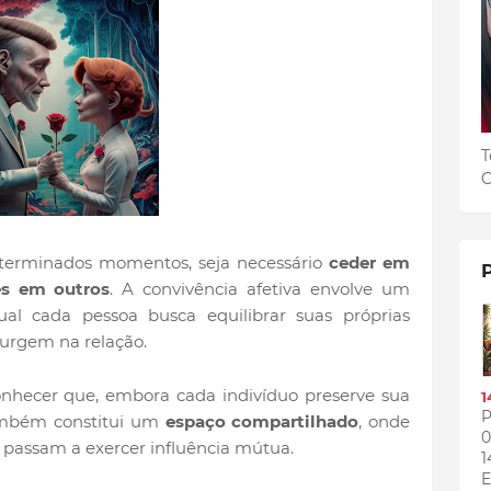
T
C
terminados momentos, seja necessário
ceder em
es em outros
. A convivência afetiva envolve um
ual cada pessoa busca equilibrar suas próprias
urgem na relação.
onhecer que, embora cada indivíduo preserve sua
1
P
também constitui um
espaço compartilhado
, onde
0
passam a exercer influência mútua.
1
E