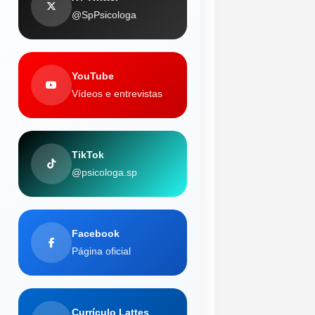
@SpPsicologa
YouTube
Vídeos e entrevistas
TikTok
@psicologa.sp
Facebook
Página oficial
Currículo Lattes