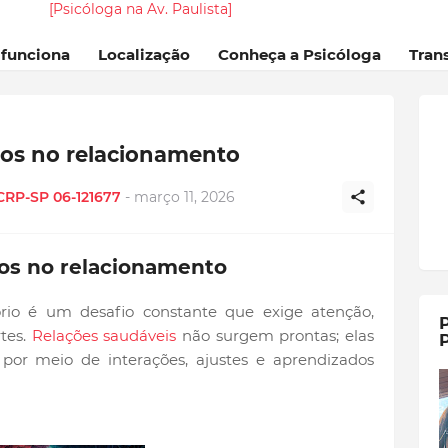
[Psicóloga na Av. Paulista]
 funciona
Localização
Conheça a Psicóloga
Tran
os no relacionamento
 CRP-SP 06-121677
-
março 11, 2026
os no relacionamento
rio é um desafio constante que exige atenção,
P
rtes.
Relações saudáveis
não surgem prontas; elas
P
por meio de interações, ajustes e aprendizados