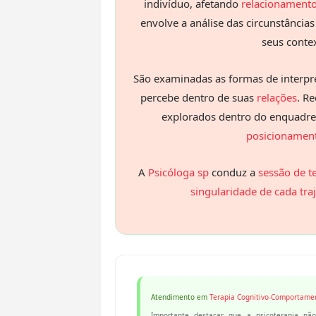
indivíduo, afetando
relacionament
envolve a análise das circunstânci
seus contex
São examinadas as formas de interpr
percebe dentro de suas
relações
. R
explorados dentro do enquadre 
posicionament
A
Psicóloga sp
conduz a
sessão de t
singularidade de cada traj
Atendimento em
Terapia Cognitivo-Comportame
Importante destacar que a psicoterapia não