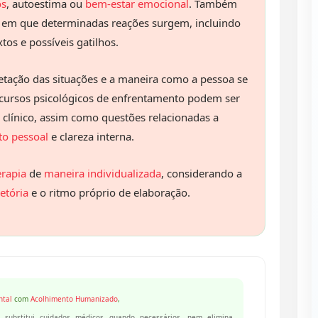
os
, autoestima ou
bem-estar emocional
. Também
as em que determinadas reações surgem, incluindo
tos e possíveis gatilhos.
etação das situações e a maneira como a pessoa se
ecursos psicológicos de enfrentamento podem ser
clínico, assim como questões relacionadas a
o pessoal
e clareza interna.
erapia
de
maneira individualizada
, considerando a
etória
e o ritmo próprio de elaboração.
ntal
com
Acolhimento Humanizado
,
 substitui cuidados médicos quando necessários, nem elimina