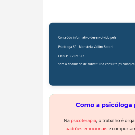
Conteúdo informativo desenvolvido pela
Psicóloga SP -
Maristela Vallim Botari
CRP-SP 06-121677
sem a finalidade de substituir a
consulta psicológica
Como a psicóloga 
Na
psicoterapia
, o trabalho é orga
padrões emocionais
e comportame