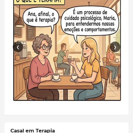
❮
❯
Casal em Terapia