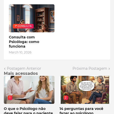
1ª CONSULTA
Consulta com
Psicóloga: como
funciona
March 10, 2026
Postagem Anterior
Próxima Postagem
Mais acessados
1
2
O que o Psicólogo não
14 perguntas para você
deve falar para o paciente
fazer ao psicólogo