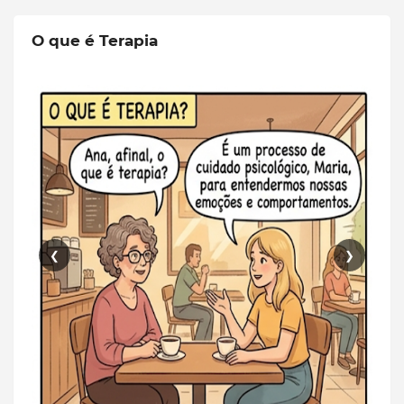
O que é Terapia
❮
❯