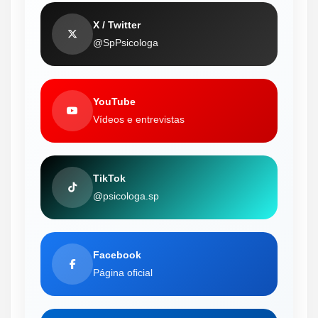
X / Twitter
@SpPsicologa
YouTube
Vídeos e entrevistas
TikTok
@psicologa.sp
Facebook
Página oficial